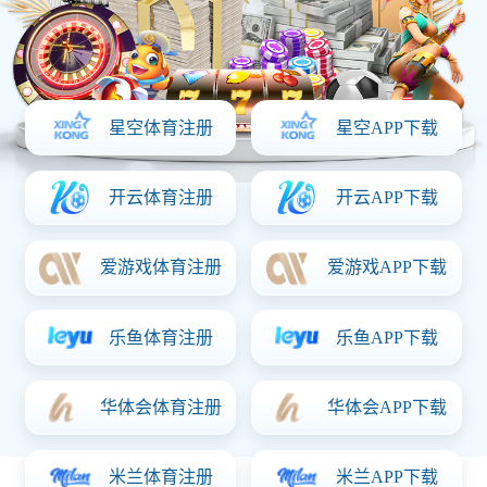
包括您在注册或使用服务过程中提供的个人信息，以及
设备参数、访问行为、位置信息等技术数据。
3. 信息使用目的
所收集的信息将主要用于识别用户身份、提供华体会官
网平台服务、保障系统安全，并对内容体验进行持续优
化。
4. 信息保护与存储
您的数据将被加密存储于中国大陆地区的服务器，并通
过访问权限管理、多层防护系统等方式避免泄露与误
用。