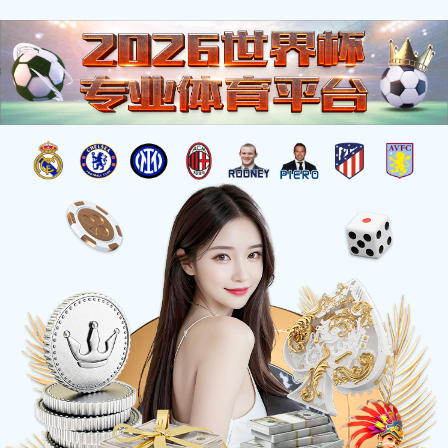
注册入口
隐私政策说明
1. 引言与声明
本平台致力于打造一个值得信赖的华体会官网赛事直播
空间，我们重视用户信息的保密与使用安全。使用服务
即代表您已了解并接受本政策的所有内容。
2. 我们收集的信息